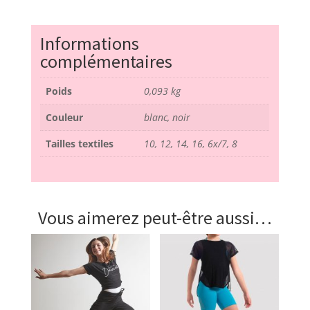
-
FT5070C
Informations
-
complémentaires
bloch
Poids
0,093 kg
Couleur
blanc, noir
Tailles textiles
10, 12, 14, 16, 6x/7, 8
Vous aimerez peut-être aussi…