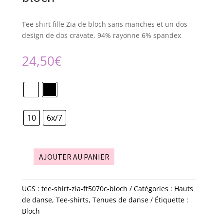
Tee shirt fille Zia de bloch sans manches et un dos
design de dos cravate. 94% rayonne 6% spandex
24,50
€
10
6x/7
AJOUTER AU PANIER
quantité
de
tee-
UGS :
tee-shirt-zia-ft5070c-bloch
Catégories :
Hauts
shirt
de danse
,
Tee-shirts
,
Tenues de danse
Étiquette :
-
Bloch
Zia