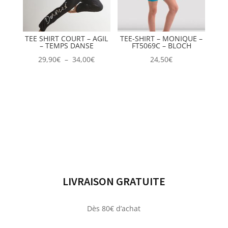
TEE SHIRT COURT – AGIL
TEE-SHIRT – MONIQUE –
– TEMPS DANSE
FT5069C – BLOCH
Plage
29,90
€
–
34,00
€
24,50
€
de
prix :
29,90€
à
34,00€
LIVRAISON GRATUITE
Dès 80€ d’achat