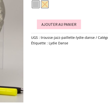
AJOUTER AU PANIER
quantité
de
UGS :
trousse-jazz-paillette-lydie-danse
Catégo
trousse
Étiquette :
Lydie Danse
jazz
-
paillette
-
Lydie
danse