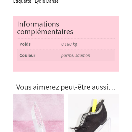
uni
Étiquette :
Lydie Danse
-
lydie
danse
Informations
complémentaires
Poids
0,180 kg
Couleur
parme, saumon
Vous aimerez peut-être aussi…