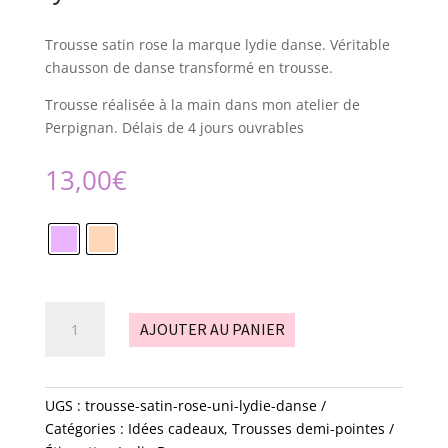
Trousse satin rose la marque lydie danse. Véritable
chausson de danse transformé en trousse.
Trousse réalisée à la main dans mon atelier de
Perpignan. Délais de 4 jours ouvrables
13,00
€
quantité
AJOUTER AU PANIER
de
trousse
satin
rose
UGS :
trousse-satin-rose-uni-lydie-danse
-
Catégories :
Idées cadeaux
,
Trousses demi-pointes