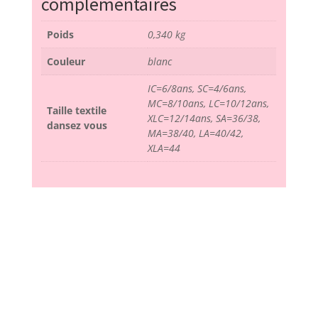
complémentaires
Poids
0,340 kg
Couleur
blanc
IC=6/8ans, SC=4/6ans,
MC=8/10ans, LC=10/12ans,
Taille textile
XLC=12/14ans, SA=36/38,
dansez vous
MA=38/40, LA=40/42,
XLA=44