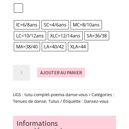
IC=6/8ans
SC=4/6ans
MC=8/10ans
LC=10/12ans
XLC=12/14ans
SA=36/38
MA=38/40
LA=40/42
XLA=44
quantité
AJOUTER AU PANIER
de
Tutu
complet
POEMA
UGS :
tutu-complet-poema-danse-vous
Catégories :
-
Tenues de danse
,
Tutus
Étiquette :
Dansez-vous
Danse-
vous
Informations