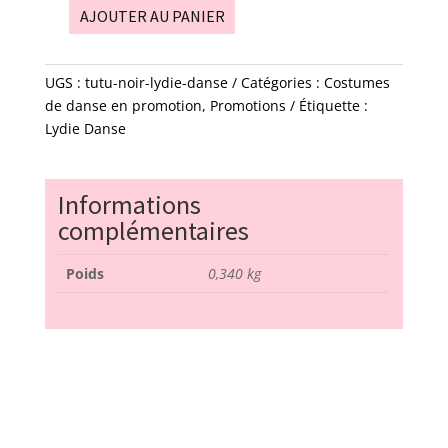
était :
est :
AJOUTER AU PANIER
30,00€.
15,00€.
quantité
de
tutu
UGS :
tutu-noir-lydie-danse
Catégories :
Costumes
noir
de danse en promotion
,
Promotions
Étiquette :
-
Lydie Danse
lydie
danse
Informations
complémentaires
Poids
0,340 kg