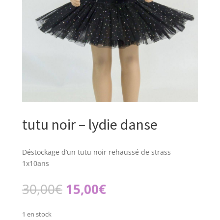
tutu noir – lydie danse
Déstockage d’un tutu noir rehaussé de strass
1x10ans
Le
Le
30,00
€
15,00
€
prix
prix
initial
actuel
1 en stock