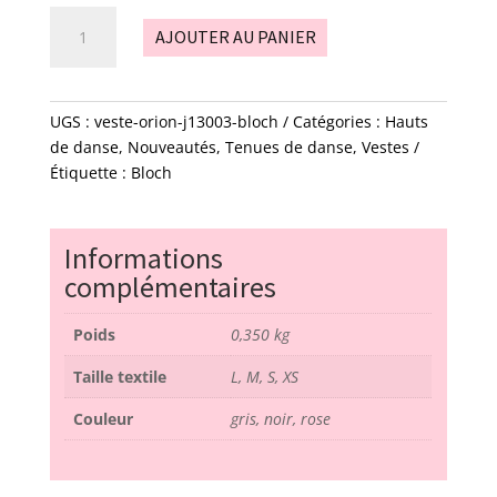
quantité
AJOUTER AU PANIER
de
Veste
-
Orion
UGS :
veste-orion-j13003-bloch
Catégories :
Hauts
-
de danse
,
Nouveautés
,
Tenues de danse
,
Vestes
J13003
Étiquette :
Bloch
-
bloch
Informations
complémentaires
Poids
0,350 kg
Taille textile
L, M, S, XS
Couleur
gris, noir, rose