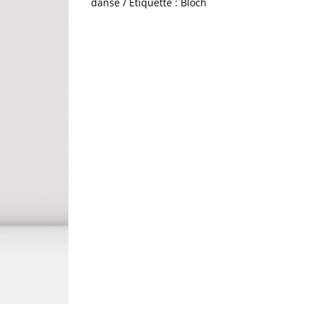
danse
Étiquette :
Bloch