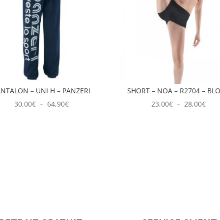
NTALON – UNI H – PANZERI
SHORT – NOA – R2704 – BL
Plage
Plag
30,00
€
–
64,90
€
23,00
€
–
28,00
€
de
de
prix :
prix 
30,00€
23,0
à
à
64,90€
28,0