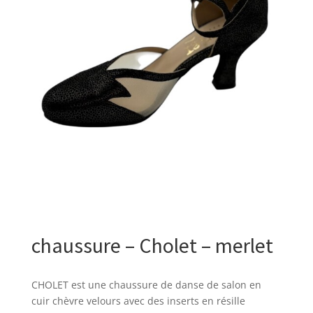
chaussure – Cholet – merlet
CHOLET est une chaussure de danse de salon en
cuir chèvre velours avec des inserts en résille