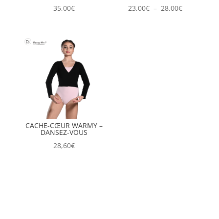
Plage
35,00
€
23,00
€
–
28,00
€
de
prix :
23,00€
à
28,00€
CACHE-CŒUR WARMY –
DANSEZ-VOUS
28,60
€