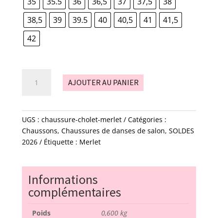
130,00€
35
35.5
36
36,5
37
37,5
38
38,5
39
39.5
40
40,5
41
41,5
42
quantité
AJOUTER AU PANIER
de
chaussure
-
Cholet
UGS :
chaussure-cholet-merlet
Catégories :
-
Chaussons
,
Chaussures de danses de salon
,
SOLDES
merlet
2026
Étiquette :
Merlet
Informations
complémentaires
Poids
0,600 kg