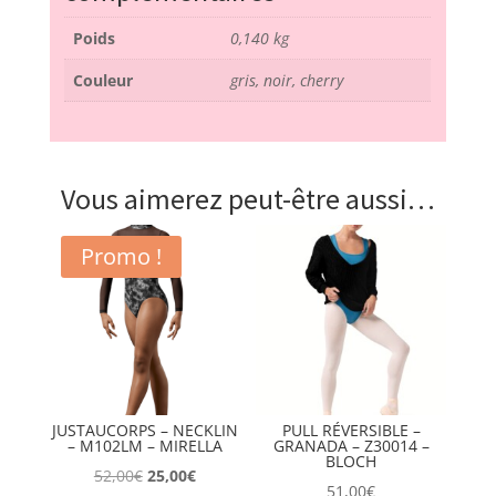
Poids
0,140 kg
Couleur
gris, noir, cherry
Vous aimerez peut-être aussi…
Promo !
JUSTAUCORPS – NECKLIN
PULL RÉVERSIBLE –
– M102LM – MIRELLA
GRANADA – Z30014 –
BLOCH
Le
Le
52,00
€
25,00
€
51,00
€