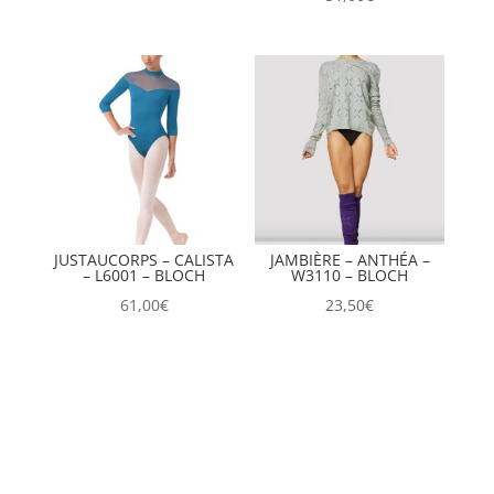
prix
prix
initial
actuel
était :
est :
52,00€.
25,00€.
JUSTAUCORPS – CALISTA
JAMBIÈRE – ANTHÉA –
– L6001 – BLOCH
W3110 – BLOCH
61,00
€
23,50
€