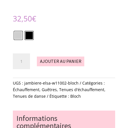
32,50
€
quantité
AJOUTER AU PANIER
de
Jambière
-
Elsa
UGS :
jambiere-elsa-w11002-bloch
Catégories :
-
Échauffement
,
Guêtres
,
Tenues d'échauffement
,
W11002
Tenues de danse
Étiquette :
Bloch
-
Bloch
Informations
complémentaires