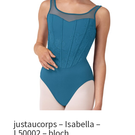
justaucorps – Isabella –
L50002 – bloch