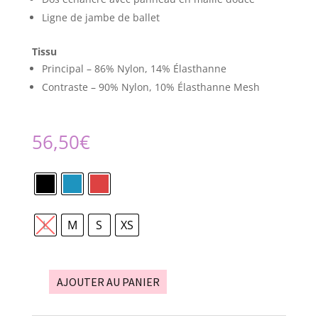
Ligne de jambe de ballet
Tissu
Principal – 86% Nylon, 14% Élasthanne
Contraste – 90% Nylon, 10% Élasthanne Mesh
56,50
€
L
M
S
XS
AJOUTER AU PANIER
quantité
de