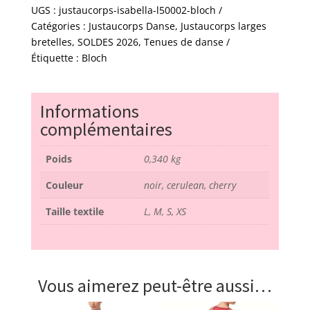
justaucorps
UGS :
justaucorps-isabella-l50002-bloch
-
Catégories :
Justaucorps Danse
,
Justaucorps larges
Isabella
bretelles
,
SOLDES 2026
,
Tenues de danse
-
Étiquette :
Bloch
L50002
-
bloch
Informations
complémentaires
Poids
0,340 kg
Couleur
noir, cerulean, cherry
Taille textile
L, M, S, XS
Vous aimerez peut-être aussi…