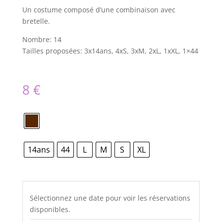
Un costume composé d’une combinaison avec
bretelle.
Nombre: 14
Tailles proposées: 3x14ans, 4xS, 3xM, 2xL, 1xXL, 1×44
8
€
14ans
44
L
M
S
XL
Sélectionnez une date pour voir les réservations
disponibles.