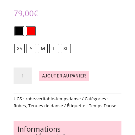
79,00
€
XS
S
M
L
XL
quantité
AJOUTER AU PANIER
de
robe
-
Véritable
UGS :
robe-veritable-tempsdanse
Catégories :
-
Robes
,
Tenues de danse
Étiquette :
Temps Danse
tempsdanse
Informations