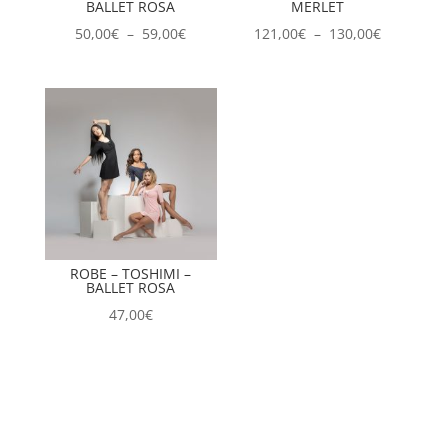
BALLET ROSA
MERLET
Plage
Plage
50,00
€
–
59,00
€
121,00
€
–
130,00
€
de
de
prix :
prix :
50,00€
121,00€
à
à
59,00€
130,00€
ROBE – TOSHIMI –
BALLET ROSA
47,00
€