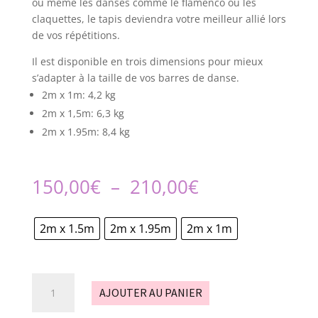
ou même les danses comme le flamenco ou les
claquettes, le tapis deviendra votre meilleur allié lors
de vos répétitions.
Il est disponible en trois dimensions pour mieux
s’adapter à la taille de vos barres de danse.
2m x 1m: 4,2 kg
2m x 1,5m: 6,3 kg
2m x 1.95m: 8,4 kg
Plage
150,00
€
–
210,00
€
de
prix :
2m x 1.5m
2m x 1.95m
2m x 1m
150,00€
à
210,00€
quantité
AJOUTER AU PANIER
de
Tapis