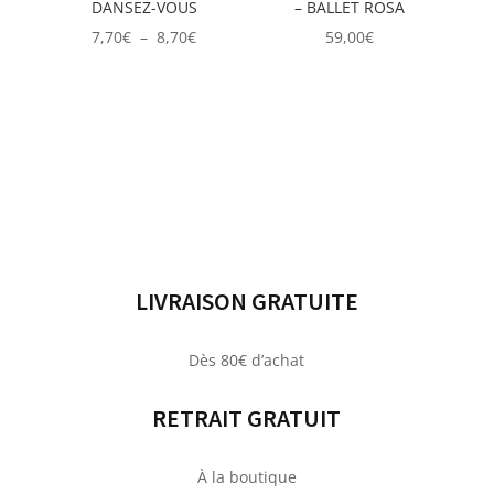
DANSEZ-VOUS
– BALLET ROSA
Plage
7,70
€
–
8,70
€
59,00
€
de
prix :
7,70€
à
8,70€
LIVRAISON GRATUITE
Dès 80€ d’achat
RETRAIT GRATUIT
À la boutique