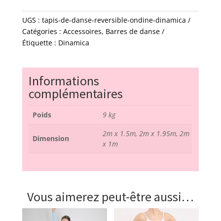
de
danse
UGS :
tapis-de-danse-reversible-ondine-dinamica
réversible
Catégories :
Accessoires
,
Barres de danse
-
Étiquette :
Dinamica
ondine
-
Dinamica
Informations
complémentaires
Poids
9 kg
2m x 1.5m, 2m x 1.95m, 2m
Dimension
x 1m
Vous aimerez peut-être aussi…