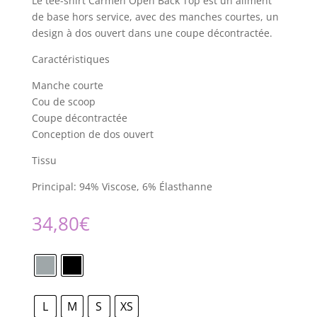
Le tee-shirt Carmen Open Back Top est un aliment
de base hors service, avec des manches courtes, un
design à dos ouvert dans une coupe décontractée.
Caractéristiques
Manche courte
Cou de scoop
Coupe décontractée
Conception de dos ouvert
Tissu
Principal: 94% Viscose, 6% Élasthanne
34,80
€
L
M
S
XS