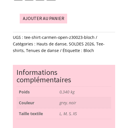
AJOUTER AU PANIER
quantité
de
Tee-
UGS :
tee-shirt-carmen-open-z30023-bloch
shirt
Catégories :
Hauts de danse
,
SOLDES 2026
,
Tee-
-
shirts
,
Tenues de danse
Étiquette :
Bloch
Carmen
open
-
Informations
Z30023
complémentaires
-
bloch
Poids
0,340 kg
Couleur
grey, noir
Taille textile
L, M, S, XS