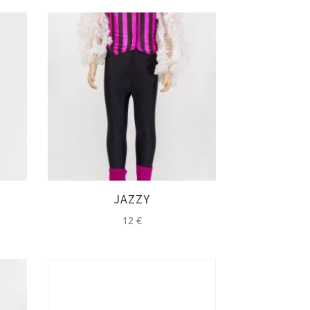
JAZZY
12
€