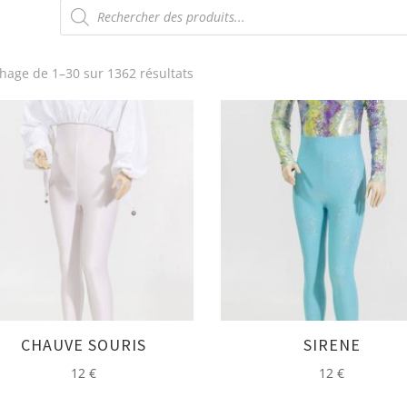
Recherche
de
produits
Trié
chage de 1–30 sur 1362 résultats
du
plus
récent
au
plus
ancien
CHAUVE SOURIS
SIRENE
12
€
12
€