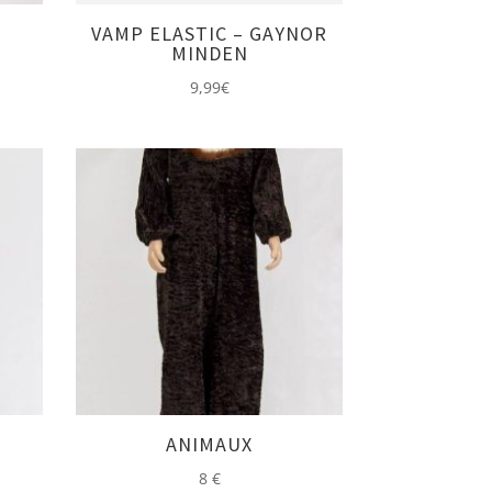
VAMP ELASTIC – GAYNOR
MINDEN
9,99
€
ANIMAUX
8
€