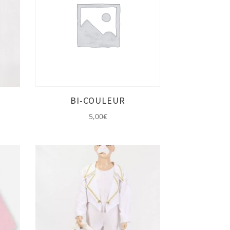
BI-COULEUR
5,00
€