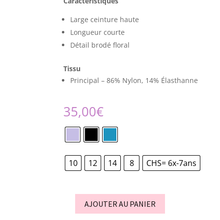
Caractéristiques
Large ceinture haute
Longueur courte
Détail brodé floral
Tissu
Principal – 86% Nylon, 14% Élasthanne
35,00
€
10
12
14
8
CHS= 6x-7ans
AJOUTER AU PANIER
quantité