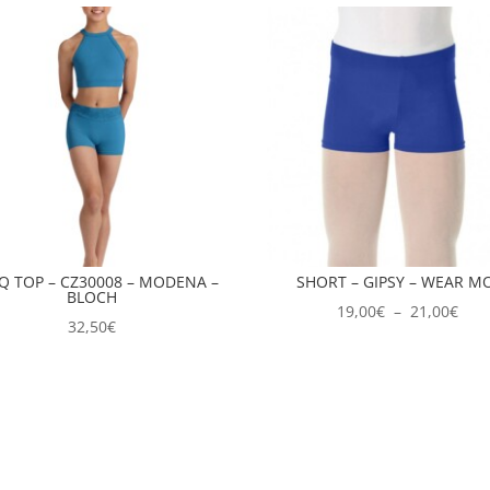
Q TOP – CZ30008 – MODENA –
SHORT – GIPSY – WEAR M
BLOCH
Plag
19,00
€
–
21,00
€
32,50
€
de
prix 
19,0
à
21,0