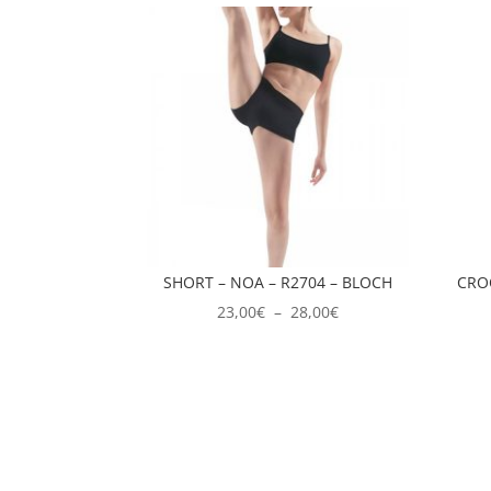
SHORT – NOA – R2704 – BLOCH
CRO
Plage
23,00
€
–
28,00
€
de
prix :
23,00€
à
28,00€