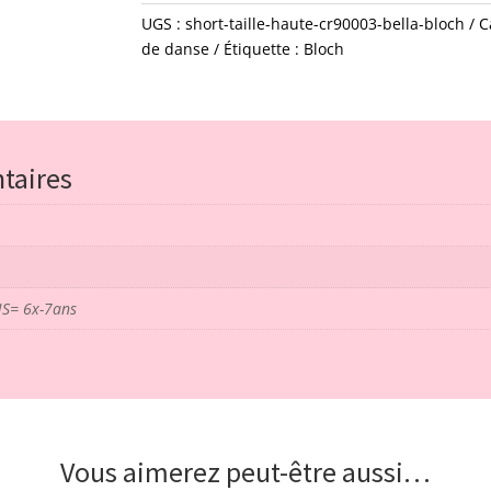
de
UGS :
short-taille-haute-cr90003-bella-bloch
C
short
de danse
Étiquette :
Bloch
taille
haute
-
CR90003
-
taires
Bella
-
bloch
CHS= 6x-7ans
Vous aimerez peut-être aussi…