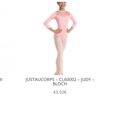
OI
JUSTAUCORPS – CL60002 – JUDY –
BLOCH
e
43,50
€
:
0€
0€